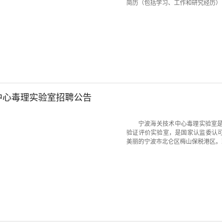
简历（包括学习、工作和研究经历）以
中心毒理实验室招聘公告
宁波海关技术中心毒理实验室
验证评价实验室，是国家认监委认可
美丽的宁波市北仑区梅山保税港区。现