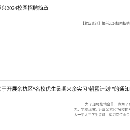
兴2024校园招聘简章
【就业资讯】恒兴2024校园招
于开展余杭区“名校优生暑期来余实习‘朝露计划’”的通知
为了加强校地合作，也为了助
力。学校现决定开展余杭区“名校优
大一至大三学生皆可 实习岗位由余杭