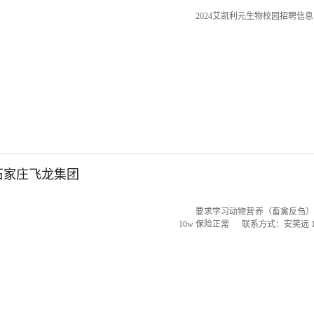
2024艾凯利元生物校园招聘信
石家庄飞龙集团
要求学习动物营养（畜禽反刍
10w 保险正常 联系方式：安笑远 155