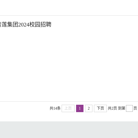
莲集团2024校园招聘
共14条
上页
1
2
下页
共2页
到第
页