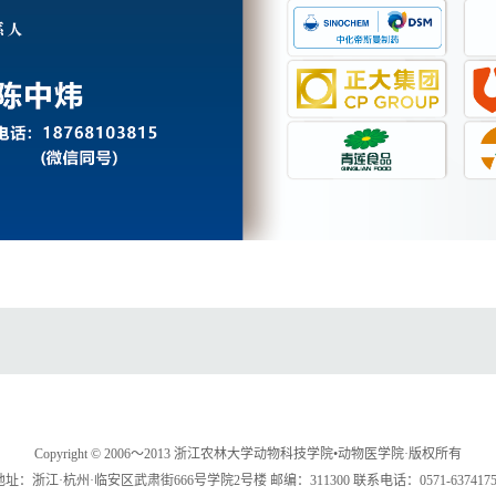
Copyright © 2006～2013 浙江农林大学动物科技学院•动物医学院·版权所有
地址：浙江·杭州·临安区武肃街666号学院2号楼 邮编：311300 联系电话：0571-6374175